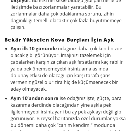
başlıyor.
Bu etki herkesle olduğu gibi partnerle de
iletişimde bazı zorlanmalar yaratabilir. Bu
zorlanmalar daha çok odaklanma sorunu, zihin
dağınıklığı temelli olacaktır çok fazla büyütmemeye
çalışın.
Bekâr Yükselen Kova Burçları İçin Aşk
Ayın ilk 10 gününde
odağınız daha çok kendinizde
olacak gibi görünüyor. İmajınızı tazelemek için
çabalarken karşınıza çıkan aşk fırsatlarını kaçırabilir
ya da pek önemsemeyebilirsiniz ama aslında
dolunay etkisi de olacağı için karşı tarafa şans
vermeniz güzel olur zira hiç de küçümsenecek bir
aday olmayacak.
Ayın 10’undan sonra
ise odağınız işte, güçte, para
kazanma derdinde olacağından yine aşkla pek
ilgilenmeyebilirsiniz yani bu ay pek aşk ayı değil gibi
görünüyor. Bireysel haritanızda özel durumlar yoksa
bu dönemi daha çok “canım kendim!” modunda