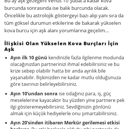
Bu ay aşk gezegeni Venüs 10 Şubat’a kadar kova
burcunda sonrasında ise balık burcunda olacak.
Öncelikle bu astrolojik göstergeyi bazı alıp yanı sıra da
tüm göksel durumun etkilerine de bakarak yükselen
kova burcu için aşk alanı yorumlarına geçelim…
İlişkisi Olan Yükselen Kova Burçları İçin
Aşk
Ayın ilk 10 günü
kendinizle fazla ilgilenme modunda
olacağınızdan partnerinizi ihmal edebilirsiniz ve bu
krize sebep olabilir hatta bir anda ayrılık bile
yaşanabilir. İlişkinizden ne kadar mutlu olduğunuza
göre tavrınızı belirleyebilirsiniz.
Ayın 10’undan sonra
ise odağınız para, iş, güç
meselelerine kayacaktır bu yüzden yine partnere pek
ilgi gösteremeyebilirsiniz. Sevdiğinizin gönlünü
almak için küçük hediyelerle onu şımartabilirsiniz.
Ayın 20’sinden itibaren Merkür gerilemesi etkisi