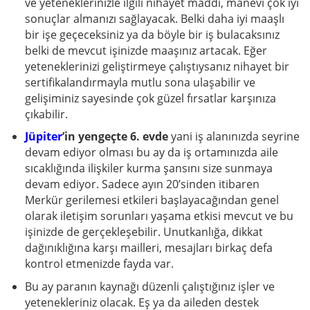
ve yeteneklerinizle ilgili nihayet maddi, manevi çok iyi
sonuçlar almanızı sağlayacak. Belki daha iyi maaşlı
bir işe geçeceksiniz ya da böyle bir iş bulacaksınız
belki de mevcut işinizde maaşınız artacak. Eğer
yeteneklerinizi geliştirmeye çalıştıysanız nihayet bir
sertifikalandırmayla mutlu sona ulaşabilir ve
gelişiminiz sayesinde çok güzel fırsatlar karşınıza
çıkabilir.
Jüpiter
’in yengeçte 6. evde
yani iş alanınızda seyrine
devam ediyor olması bu ay da iş ortamınızda aile
sıcaklığında ilişkiler kurma şansını size sunmaya
devam ediyor. Sadece ayın 20’sinden itibaren
Merkür gerilemesi etkileri başlayacağından genel
olarak iletişim sorunları yaşama etkisi mevcut ve bu
işinizde de gerçekleşebilir. Unutkanlığa, dikkat
dağınıklığına karşı mailleri, mesajları birkaç defa
kontrol etmenizde fayda var.
Bu ay paranın kaynağı düzenli çalıştığınız işler ve
yetenekleriniz olacak. Eş ya da aileden destek