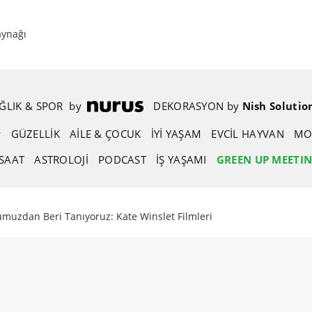
aynağı
ĞLIK & SPOR
.
by
.
DEKORASYON
.
by
.
Nish Solutio
GÜZELLIK
AİLE & ÇOCUK
İYİ YAŞAM
EVCIL HAYVAN
MO
SAAT
ASTROLOJI
PODCAST
İŞ YAŞAMI
GREEN UP MEETI
uzdan Beri Tanıyoruz: Kate Winslet Filmleri