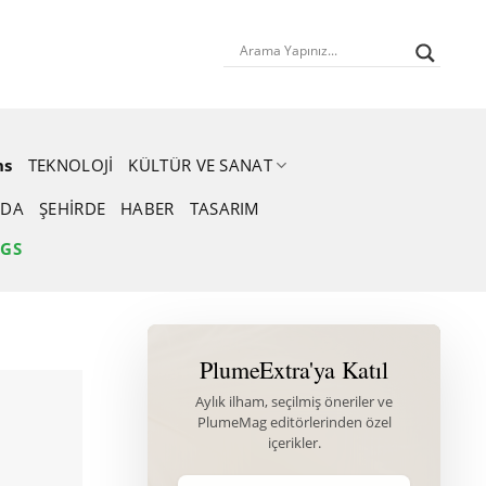
ns
TEKNOLOJI
KÜLTÜR VE SANAT
DA
ŞEHIRDE
HABER
TASARIM
NGS
PlumeExtra'ya Katıl
Aylık ilham, seçilmiş öneriler ve
PlumeMag editörlerinden özel
içerikler.