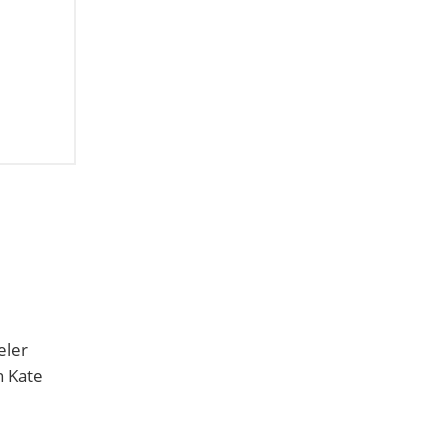
eler
n Kate