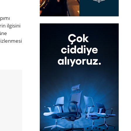
apımı
n ilgisini
 üne
 izlenmesi