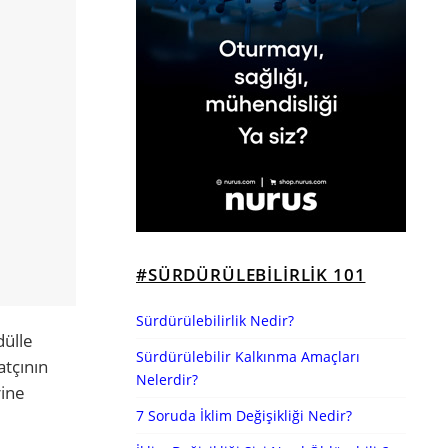
#SÜRDÜRÜLEBILIRLIK 101
Sürdürülebilirlik Nedir?
dülle
Sürdürülebilir Kalkınma Amaçları
atçının
Nelerdir?
rine
7 Soruda İklim Değişikliği Nedir?