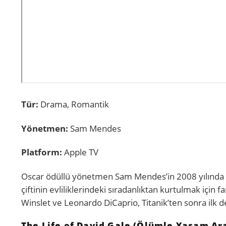
Tür:
Drama, Romantik
Yönetmen:
Sam Mendes
Platform:
Apple TV
Oscar ödüllü yönetmen Sam Mendes’in 2008 yılında vi
çiftinin evliliklerindeki sıradanlıktan kurtulmak için f
Winslet ve Leonardo DiCaprio, Titanik’ten sonra ilk 
The Life of David Gale (Ölümle Yaşam Ara