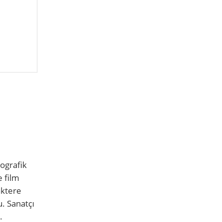
yografik
e film
aktere
u. Sanatçı
.