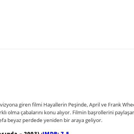
zyona giren filmi Hayallerin Peşinde, April ve Frank Whe
arklı olma çabalarını konu alıyor. Filmin başrollerini paylaşa
defa beyaz perdede yeniden bir araya geliyor.
sında – 2003) ⏐
IMDB: 7,5