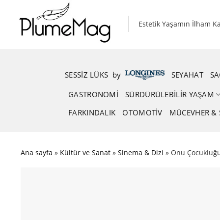
Skip
to
Estetik Yaşamın İlham K
content
SESSIZ LÜKS
.
by
.
SEYAHAT
SA
GASTRONOMI
SÜRDÜRÜLEBILIR YAŞAM
FARKINDALIK
OTOMOTIV
MÜCEVHER & 
Ana sayfa
»
Kültür ve Sanat
»
Sinema & Dizi
»
Onu Çocukluğum