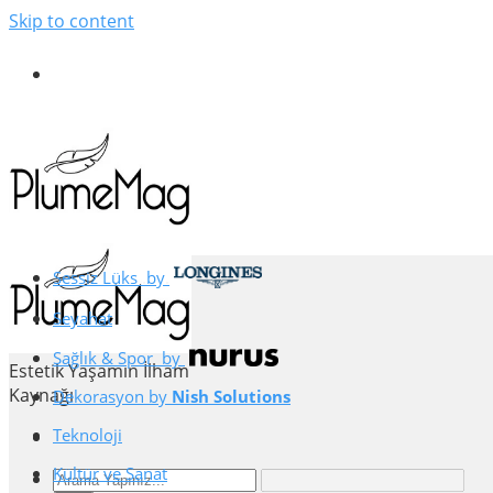
Skip to content
Sessiz Lüks
.
by
.
Seyahat
Sağlık & Spor
.
by
.
Estetik Yaşamın İlham
Kaynağı
Dekorasyon
.
by
.
Nish Solutions
Teknoloji
Kültür ve Sanat