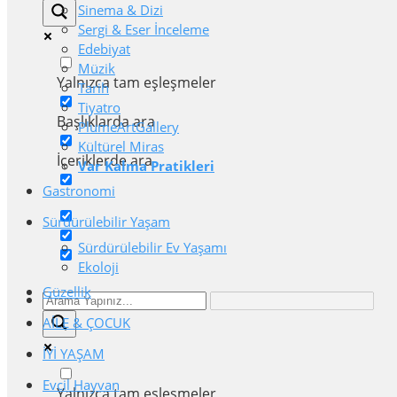
Sinema & Dizi
Sergi & Eser İnceleme
Edebiyat
Müzik
Yalnızca tam eşleşmeler
Tarih
Tiyatro
Başlıklarda ara
PlumeArtGallery
Kültürel Miras
İçeriklerde ara
Var Kalma Pratikleri
Gastronomi
Sürdürülebilir Yaşam
Sürdürülebilir Ev Yaşamı
Ekoloji
Güzellik
AİLE & ÇOCUK
İYİ YAŞAM
Evcil Hayvan
Yalnızca tam eşleşmeler