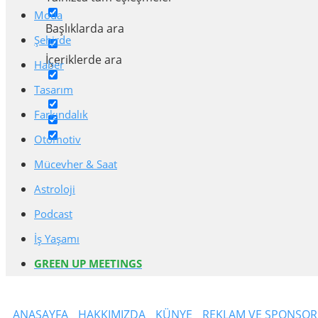
Moda
Başlıklarda ara
Şehirde
İçeriklerde ara
Haber
Tasarım
Farkındalık
Otomotiv
Mücevher & Saat
Astroloji
Podcast
İş Yaşamı
GREEN UP MEETINGS
ANASAYFA
HAKKIMIZDA
KÜNYE
REKLAM VE SPONSO