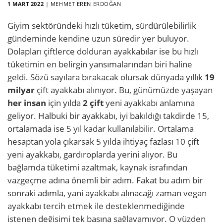
1 MART 2022
|
MEHMET EREN ERDOĞAN
Giyim sektöründeki hızlı tüketim, sürdürülebilirlik
gündeminde kendine uzun süredir yer buluyor.
Dolapları çiftlerce dolduran ayakkabılar ise bu hızlı
tüketimin en belirgin yansımalarından biri haline
geldi. Sözü sayılara bırakacak olursak dünyada yıllık
19
milyar
çift ayakkabı alınıyor. Bu, günümüzde yaşayan
her insan
için yılda
2 çift
yeni ayakkabı anlamına
geliyor. Halbuki bir ayakkabı, iyi bakıldığı takdirde 15,
ortalamada ise 5 yıl kadar kullanılabilir. Ortalama
hesaptan yola çıkarsak 5 yılda ihtiyaç fazlası 10 çift
yeni ayakkabı, gardıroplarda yerini alıyor. Bu
bağlamda tüketimi azaltmak, kaynak israfından
vazgeçme adına önemli bir adım. Fakat bu adım bir
sonraki adımla, yani ayakkabı alınacağı zaman vegan
ayakkabı tercih etmek ile desteklenmediğinde
istenen değişimi tek başına sağlayamıyor. O yüzden