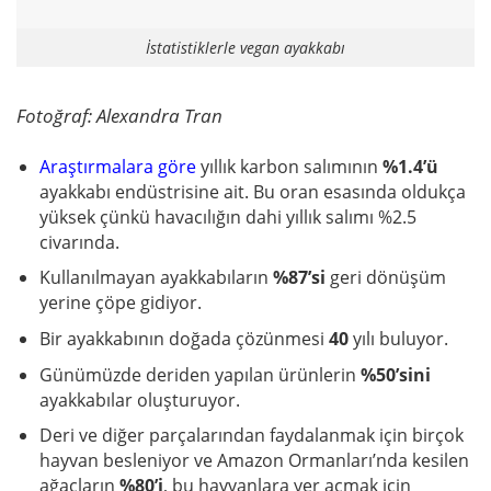
İstatistiklerle vegan ayakkabı
Fotoğraf: Alexandra Tran
Araştırmalara göre
yıllık karbon salımının
%1.4’ü
ayakkabı endüstrisine ait. Bu oran esasında oldukça
yüksek çünkü havacılığın dahi yıllık salımı %2.5
civarında.
Kullanılmayan ayakkabıların
%87’si
geri dönüşüm
yerine çöpe gidiyor.
Bir ayakkabının doğada çözünmesi
40
yılı buluyor.
Günümüzde deriden yapılan ürünlerin
%50’sini
ayakkabılar oluşturuyor.
Deri ve diğer parçalarından faydalanmak için birçok
hayvan besleniyor ve Amazon Ormanları’nda kesilen
ağaçların
%80’i
, bu hayvanlara yer açmak için