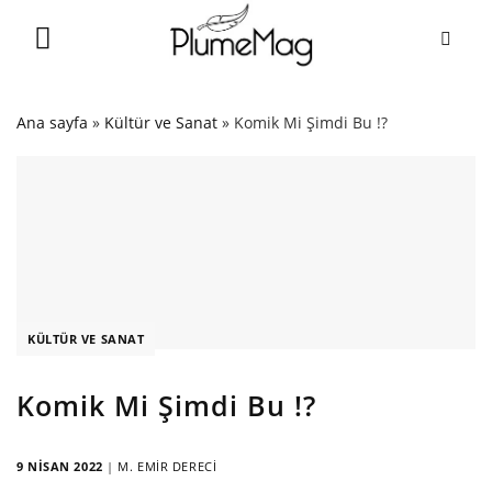
Skip
to
content
Ana sayfa
»
Kültür ve Sanat
»
Komik Mi Şimdi Bu !?
KÜLTÜR VE SANAT
Komik Mi Şimdi Bu !?
9 NISAN 2022
|
M. EMIR DERECI