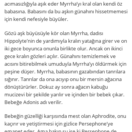
acımasızlığıyla aşık eder Myrrha’yı kral olan kendi öz
babasına. Babasını da bu aşkın günahını hissetmemesi
için kendi nefesiyle büyüler.
Gözü aşk büyüsüyle kör olan Myrrha, dadısı
Hippolyte’nin de yardımıyla kralın yatağına girer ve on
iki gece boyunca onunla birlikte olur. Ancak on ikinci
gece kralın gözleri açılır. Günahını temizlemek ve
acısını bitirebilmek umuduyla Myrrha’yı öldürmek için
peşine düşer. Myrrha, babasının gazabından tanrılara
sığınır. Tanrılar da ona acıyıp onu bir mersin ağacına
dönüştürürler. Dokuz ay sonra ağacın kabuğu
mucizevi bir şekilde yarılır ve içinden bir bebek çıkar.
Bebeğe Adonis adı verilir.
Bebeğin güzelliği karşısında mest olan Aphrodite, onu
kaçırır ve yetiştirmesi için gizlice Persephone’ye
emanet eder. Ama bakın şu işe ki Persephone de