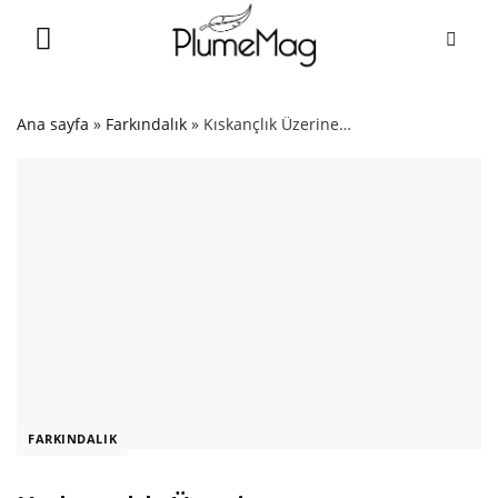
Skip
to
content
Ana sayfa
»
Farkındalık
»
Kıskançlık Üzerine…
FARKINDALIK