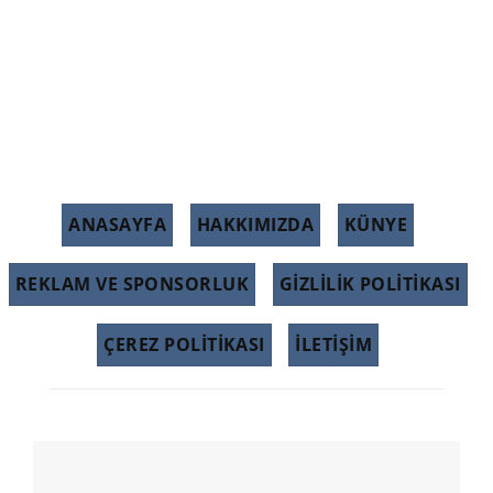
ANASAYFA
HAKKIMIZDA
KÜNYE
REKLAM VE SPONSORLUK
GIZLILIK POLITIKASI
ÇEREZ POLITIKASI
İLETİŞİM