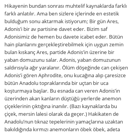
Hikayenin bundan sonrası muhtelif kaynaklarda farklı
farklı anlatılır. Ama ben sizlere içlerinde en estetik
bulduğum sonu aktarmak istiyorum; Bir gün Ares,
Adonis’i bir av partisine davet eder. Bizim saf
Adonisimiz de hemen bu davete icabet eder. Bütün
hain planlarını gerçekleştirebilmek için uygun zemin
bulan kıskanç Ares, partide Adonis’in üzerine bir
yaban domuzunu salar. Adonis, yaban domuzunun
saldırısıyla ağır yaralanır. Ölüm döşeğinde can çekişen
Adonis’i gören Aphrodite, onu kucağına alıp çaresizce
bütün Anadolu topraklarında bir uçtan bir uca
koşturmaya başlar. Bu esnada can veren Adonis’in
üzerinden akan kanların düştüğü yerlerde anemon
çiçeklerinin çıktığına inanılır. (Bazı kaynaklarda bu
çiçek, mersin lalesi olarak da geçer.) Hakikaten de
Anadolu’nun tıknaz tepelerinin yamaçlarına uzaktan
bakıldığında kırmızı anemonların öbek öbek, adeta