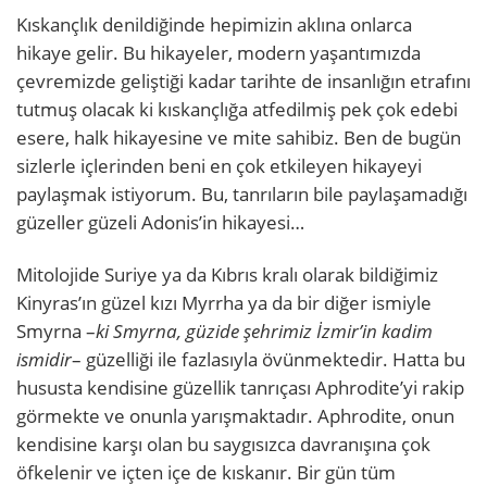
Kıskançlık denildiğinde hepimizin aklına onlarca
hikaye gelir. Bu hikayeler, modern yaşantımızda
çevremizde geliştiği kadar tarihte de insanlığın etrafını
tutmuş olacak ki kıskançlığa atfedilmiş pek çok edebi
esere, halk hikayesine ve mite sahibiz. Ben de bugün
sizlerle içlerinden beni en çok etkileyen hikayeyi
paylaşmak istiyorum. Bu, tanrıların bile paylaşamadığı
güzeller güzeli Adonis’in hikayesi…
Mitolojide Suriye ya da Kıbrıs kralı olarak bildiğimiz
Kinyras’ın güzel kızı Myrrha ya da bir diğer ismiyle
Smyrna –
ki Smyrna, güzide şehrimiz İzmir’in kadim
ismidir
– güzelliği ile fazlasıyla övünmektedir. Hatta bu
hususta kendisine güzellik tanrıçası Aphrodite’yi rakip
görmekte ve onunla yarışmaktadır. Aphrodite, onun
kendisine karşı olan bu saygısızca davranışına çok
öfkelenir ve içten içe de kıskanır. Bir gün tüm