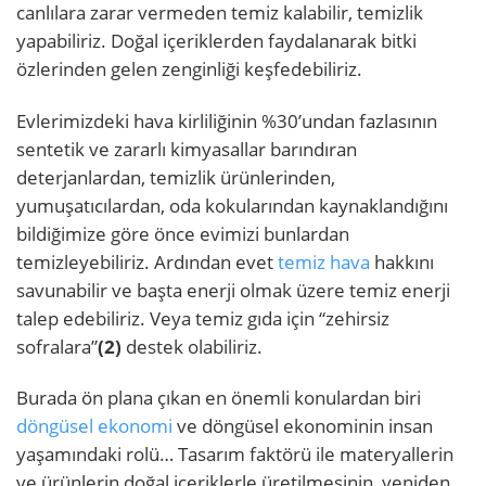
canlılara zarar vermeden temiz kalabilir, temizlik
yapabiliriz. Doğal içeriklerden faydalanarak bitki
özlerinden gelen zenginliği keşfedebiliriz.
Evlerimizdeki hava kirliliğinin %30’undan fazlasının
sentetik ve zararlı kimyasallar barındıran
deterjanlardan, temizlik ürünlerinden,
yumuşatıcılardan, oda kokularından kaynaklandığını
bildiğimize göre önce evimizi bunlardan
temizleyebiliriz. Ardından evet
temiz hava
hakkını
savunabilir ve başta enerji olmak üzere temiz enerji
talep edebiliriz. Veya temiz gıda için “zehirsiz
sofralara”
(2)
destek olabiliriz.
Burada ön plana çıkan en önemli konulardan biri
döngüsel ekonomi
ve döngüsel ekonominin insan
yaşamındaki rolü… Tasarım faktörü ile materyallerin
ve ürünlerin doğal içeriklerle üretilmesinin, yeniden