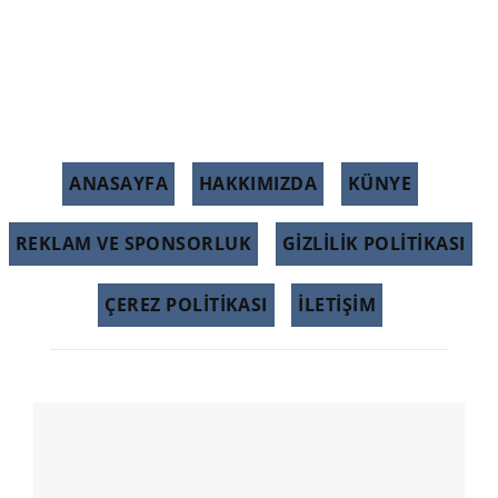
ANASAYFA
HAKKIMIZDA
KÜNYE
REKLAM VE SPONSORLUK
GIZLILIK POLITIKASI
ÇEREZ POLITIKASI
İLETİŞİM