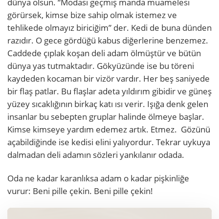
dünya olsun. “Modası geçmiş manda muamelesi
görürsek, kimse bize sahip olmak istemez ve
tehlikede olmayız biriciğim” der. Kedi de buna dünden
razıdır. O gece gördüğü kabus diğerlerine benzemez.
Caddede çıplak koşan deli adam ölmüştür ve bütün
dünya yas tutmaktadır. Gökyüzünde ise bu töreni
kaydeden kocaman bir vizör vardır. Her beş saniyede
bir flaş patlar. Bu flaşlar adeta yıldırım gibidir ve güneş
yüzey sıcaklığının birkaç katı ısı verir. Işığa denk gelen
insanlar bu sebepten gruplar halinde ölmeye başlar.
Kimse kimseye yardım edemez artık. Etmez. Gözünü
açabildiğinde ise kedisi elini yalıyordur. Tekrar uykuya
dalmadan deli adamın sözleri yankılanır odada.
Oda ne kadar karanlıksa adam o kadar pişkinliğe
vurur: Beni pille çekin. Beni pille çekin!