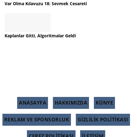
Var Olma Kılavuzu 18: Sevmek Cesareti
Kaplanlar Gitti, Algoritmalar Geldi
ANASAYFA
HAKKIMIZDA
KÜNYE
REKLAM VE SPONSORLUK
GIZLILIK POLITIKASI
ÇEREZ POLITIKASI
İLETİŞİM